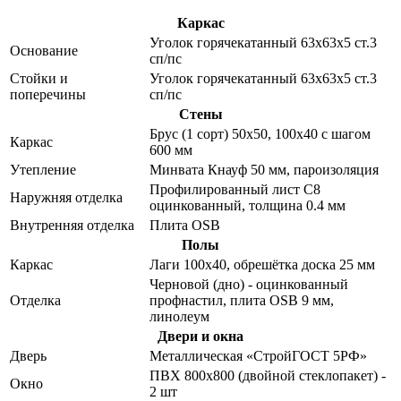
Каркас
Уголок горячекатанный 63х63х5 ст.3
Основание
сп/пс
Стойки и
Уголок горячекатанный 63х63х5 ст.3
поперечины
сп/пс
Стены
Брус (1 сорт) 50х50, 100х40 с шагом
Каркас
600 мм
Утепление
Минвата Кнауф 50 мм, пароизоляция
Профилированный лист С8
Наружняя отделка
оцинкованный, толщина 0.4 мм
Внутренняя отделка
Плита OSB
Полы
Каркас
Лаги 100х40, обрешётка доска 25 мм
Черновой (дно) - оцинкованный
Отделка
профнастил, плита OSB 9 мм,
линолеум
Двери и окна
Дверь
Металлическая «СтройГОСТ 5РФ»
ПВХ 800х800 (двойной стеклопакет) -
Окно
2 шт