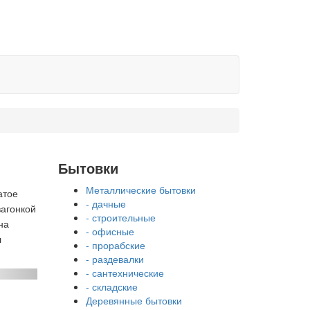
Бытовки
Металлические бытовки
атое
- дачные
вагонкой
- строительные
на
- офисные
л
- прорабские
- раздевалки
- сантехнические
- складские
Деревянные бытовки